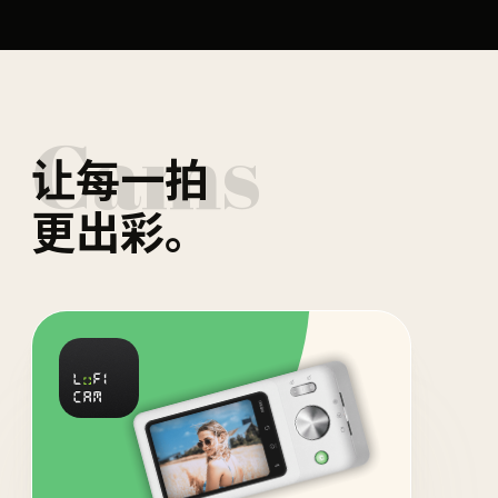
Cams
让每一拍
更出彩。