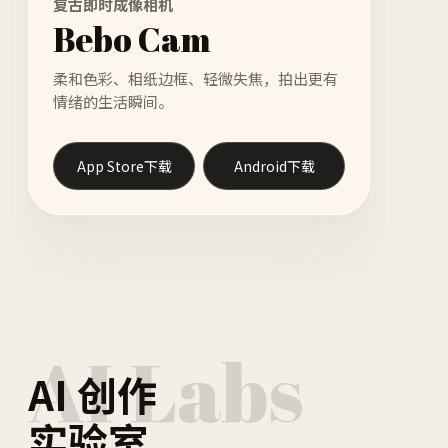
复古即时成像相机
Bebo Cam
柔和色彩、相纸边框、轻微失焦，拍出更有
情绪的生活瞬间。
App Store下载
Android下载
AI Labs
AI 创作
实验室。